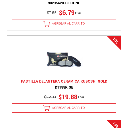
90235420-STRONG
$6.79
$7.55
+Iva
AGREGAR AL CARRITO
PASTILLA DELANTERA CERAMICA KUBOSHI GOLD
D1188K GE
$19.88
$22.09
+Iva
AGREGAR AL CARRITO