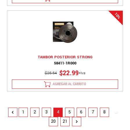
TAMBOR POSTERIOR STRONG
58411-1R000
$22.99
$25.54
+Iva
AGREGAR AL CARRITO
1
2
3
4
5
6
7
8
...
20
21