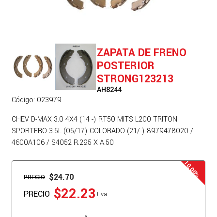
ZAPATA DE FRENO
POSTERIOR
STRONG123213
AH8244
Código: 023979
CHEV D-MAX 3.0 4X4 (14 -) RT50 MITS L200 TRITON
SPORTERO 3.5L (05/17) COLORADO (21/-) 8979478020 /
4600A106 / S4052 R.295 X A.50
$24.70
PRECIO
$22.23
PRECIO
+Iva